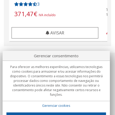
3
Tran
371,47
€
144/
IVA incluído
44
AVISAR
Gerenciar consentimento
Sobre nosotros
Para oferecer as melhores experiências, utilizamos tecnologias
como cookies para armazenar e/ou acessar informações do
Compromissos
dispositivo. O consentimento a essas tecnologias nos permitirá
processar dados como comportamento de navegação ou
identificadores únicos neste site. Não consentir ou retirar o
Compras
consentimento pode afetar negativamente certos recursos e
funções.
Colectivos
Gerenciar cookies
Parceiros