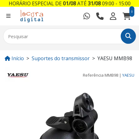
HORÁRIO ESPECIAL DE
01/08
ATÉ
31/08
09:00 - 15:00
0
Início
Suportes do transmissor
YAESU MMB98
Referência
MMB98
|
YAESU