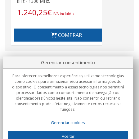
kHz - 1300 MHz.
1.240,25
€
IVA incluído
COMPRAR
Gerenciar consentimento
Sobre nosotros
Para oferecer as melhores experiências, utilizamos tecnologias
como cookies para armazenar e/ou acessar informações do
Compromissos
dispositivo. O consentimento a essas tecnologias nos permitirá
processar dados como comportamento de navegação ou
identificadores únicos neste site. Não consentir ou retirar o
Compras
consentimento pode afetar negativamente certos recursos e
funções.
Colectivos
Gerenciar cookies
Parceiros
Informação
Aceitar