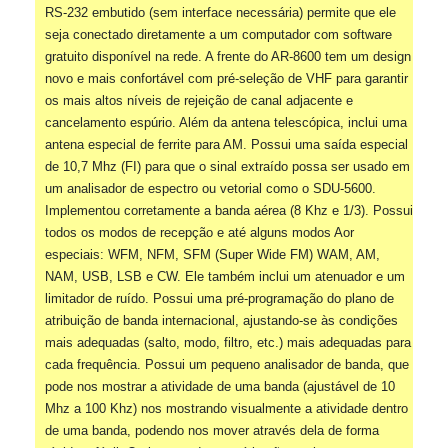
RS-232 embutido (sem interface necessária) permite que ele
seja conectado diretamente a um computador com software
gratuito disponível na rede. A frente do AR-8600 tem um design
novo e mais confortável com pré-seleção de VHF para garantir
os mais altos níveis de rejeição de canal adjacente e
cancelamento espúrio. Além da antena telescópica, inclui uma
antena especial de ferrite para AM. Possui uma saída especial
de 10,7 Mhz (FI) para que o sinal extraído possa ser usado em
um analisador de espectro ou vetorial como o SDU-5600.
Implementou corretamente a banda aérea (8 Khz e 1/3). Possui
todos os modos de recepção e até alguns modos Aor
especiais: WFM, NFM, SFM (Super Wide FM) WAM, AM,
NAM, USB, LSB e CW. Ele também inclui um atenuador e um
limitador de ruído. Possui uma pré-programação do plano de
atribuição de banda internacional, ajustando-se às condições
mais adequadas (salto, modo, filtro, etc.) mais adequadas para
cada frequência. Possui um pequeno analisador de banda, que
pode nos mostrar a atividade de uma banda (ajustável de 10
Mhz a 100 Khz) nos mostrando visualmente a atividade dentro
de uma banda, podendo nos mover através dela de forma