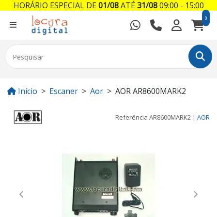
HORÁRIO ESPECIAL DE
01/08
ATÉ
31/08
09:00 - 15:00
0
Início
Escaner
Aor
AOR AR8600MARK2
Referência
AR8600MARK2
|
AOR
Previous
Next