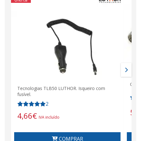
Cone
Tecnologias TLB50 LUTHOR. Isqueiro com
fusível.
2
5,
4,66
€
IVA incluído
COMPRAR