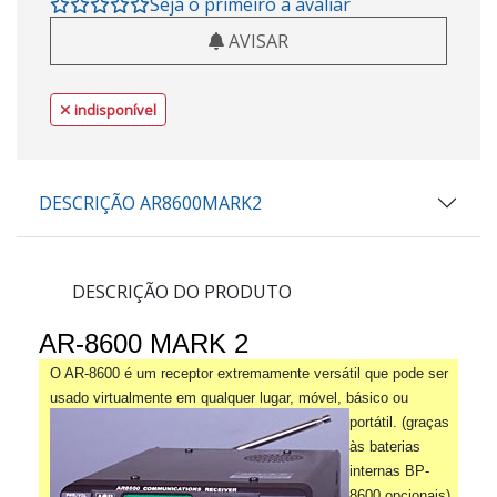
Seja o primeiro a avaliar
AVISAR
indisponível
DESCRIÇÃO AR8600MARK2
DESCRIÇÃO DO PRODUTO
AR-8600 MARK 2
O AR-8600 é um receptor extremamente versátil que pode ser
usado virtualmente em qualquer lugar, móvel, básico ou
portátil.
(graças
às baterias
internas BP-
8600 opcionais),