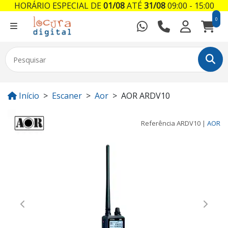
HORÁRIO ESPECIAL DE
01/08
ATÉ
31/08
09:00 - 15:00
0
Início
Escaner
Aor
AOR ARDV10
Referência
ARDV10
|
AOR
Previous
Next