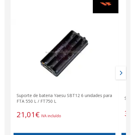
Suporte de bateria Yaesu SBT12 6 unidades para
SD12 
FTA 550 L / FT750 L
38
21,01
€
IVA incluído