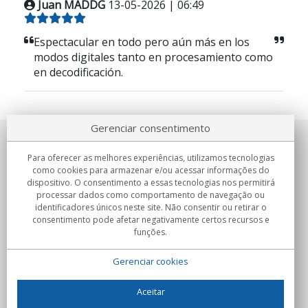
Juan MADDG
13-05-2026 | 06:49
Espectacular en todo pero aún más en los
modos digitales tanto en procesamiento como
en decodificación.
Gerenciar consentimento
Sobre nosotros
Para oferecer as melhores experiências, utilizamos tecnologias
como cookies para armazenar e/ou acessar informações do
Compromissos
dispositivo. O consentimento a essas tecnologias nos permitirá
processar dados como comportamento de navegação ou
identificadores únicos neste site. Não consentir ou retirar o
Compras
consentimento pode afetar negativamente certos recursos e
funções.
Colectivos
Gerenciar cookies
Parceiros
Informação
Aceitar