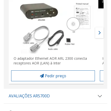
O adaptador Ethernet AOR ARL 2300 conecta
Inter
receptores AOR (LAN) à Inter
AS57
Pedir preço
AVALIAÇÕES AR5700D