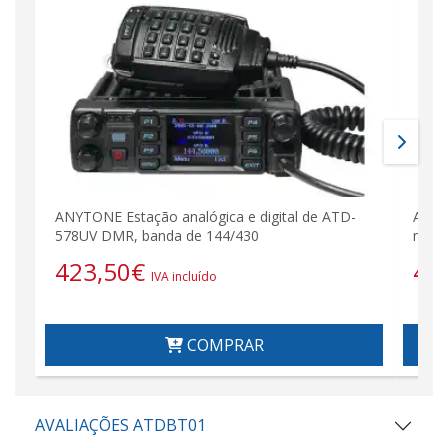
ANYTONE Estação analógica e digital de ATD-
ANYT
578UV DMR, banda de 144/430
magn
423,50
€
45
IVA incluído
COMPRAR
AVALIAÇÕES ATDBT01