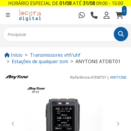
HORÁRIO ESPECIAL DE
01/08
ATÉ
31/08
09:00 - 15:00
0
Início
Transmissores vhf/uhf
Estações de qualquer tom
ANYTONE ATDBT01
Referência
ATDBT01
|
ANYTONE
Previous
Next