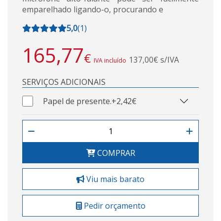
emparelhado ligando-o, procurando e
5,0
(
1
)
165,77
€
137,00€ s/IVA
IVA incluído
SERVIÇOS ADICIONAIS
Papel de presente.
+2,42€
COMPRAR
Viu mais barato
Pedir orçamento