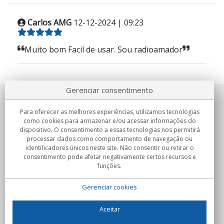
Carlos AMG
12-12-2024 | 09:23
Muito bom Facil de usar. Sou radioamador
Gerenciar consentimento
Sobre nosotros
Para oferecer as melhores experiências, utilizamos tecnologias
como cookies para armazenar e/ou acessar informações do
Compromissos
dispositivo. O consentimento a essas tecnologias nos permitirá
processar dados como comportamento de navegação ou
identificadores únicos neste site. Não consentir ou retirar o
Compras
consentimento pode afetar negativamente certos recursos e
funções.
Colectivos
Gerenciar cookies
Parceiros
Informação
Aceitar