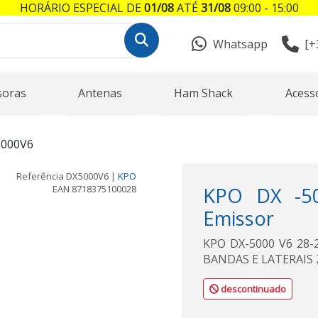
HORÁRIO ESPECIAL DE
01/08
ATÉ
31/08
09:00 - 15:00
Whatsapp
[+
soras
Antenas
Ham Shack
Acess
5000V6
Referência
DX5000V6
|
KPO
EAN
8718375100028
KPO DX -5
Emissor
KPO DX-5000 V6 28-
BANDAS E LATERAIS
descontinuado