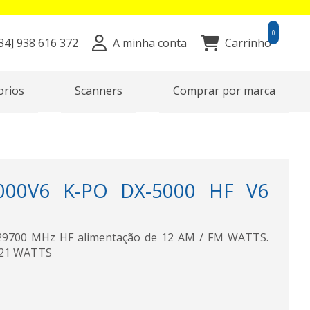
0
34]
938 616 372
A minha conta
Carrinho
orios
Scanners
Comprar por marca
000V6 K-PO DX-5000 HF V6
29700 MHz HF alimentação de 12 AM / FM WATTS.
 21 WATTS