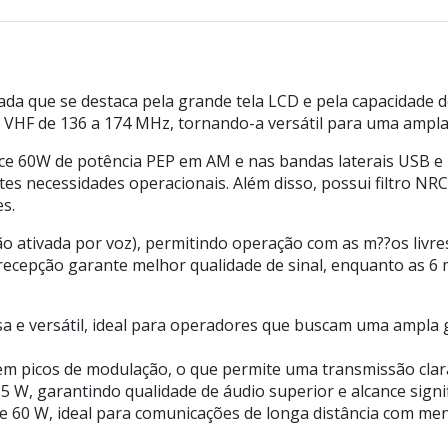
da que se destaca pela grande tela LCD e pela capacidade 
a VHF de 136 a 174 MHz, tornando-a versátil para uma ampl
ce 60W de potência PEP em AM e nas bandas laterais USB e 
es necessidades operacionais. Além disso, possui filtro NRC
s.
 ativada por voz), permitindo operação com as m??os livres,
 recepção garante melhor qualidade de sinal, enquanto as 6
sa e versátil, ideal para operadores que buscam uma ampla
m picos de modulação, o que permite uma transmissão clara
 W, garantindo qualidade de áudio superior e alcance signif
de 60 W, ideal para comunicações de longa distância com me