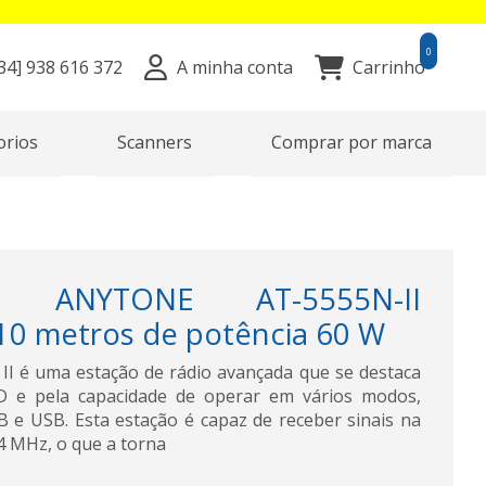
0
34]
938 616 372
A minha conta
Carrinho
orios
Scanners
Comprar por marca
or ANYTONE AT-5555N-II
0 metros de potência 60 W
I é uma estação de rádio avançada que se destaca
D e pela capacidade de operar em vários modos,
B e USB. Esta estação é capaz de receber sinais na
4 MHz, o que a torna