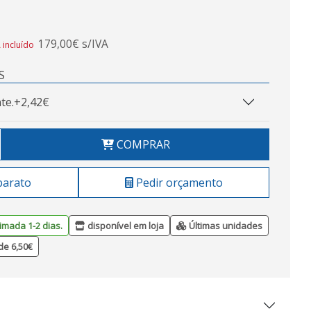
179,00€ s/IVA
 incluído
S
te.
+2,42€
COMPRAR
barato
Pedir orçamento
imada 1-2 dias.
disponível em loja
Últimas unidades
de 6,50€