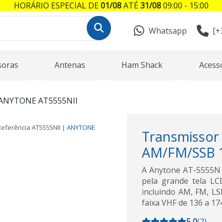
HORÁRIO ESPECIAL DE
01/08
ATÉ
31/08
09:00 - 15:00
Whatsapp
[+
soras
Antenas
Ham Shack
Acess
ANYTONE AT5555NII
Referência
AT5555NII
|
ANYTONE
Transmiss
AM/FM/SSB 1
A Anytone AT-5555N I
pela grande tela LC
incluindo AM, FM, LS
faixa VHF de 136 a 17
5,0
(
2
)