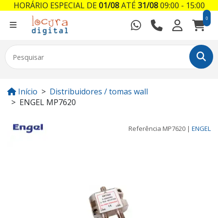
HORÁRIO ESPECIAL DE
01/08
ATÉ
31/08
09:00 - 15:00
0
Início
Distribuidores / tomas wall
ENGEL MP7620
Referência
MP7620
|
ENGEL