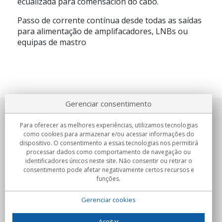
ecualizada para comensación do cabo.
Passo de corrente contínua desde todas as saídas
para alimentação de amplifacadores, LNBs ou
equipas de mastro
Gerenciar consentimento
Sobre nosotros
Para oferecer as melhores experiências, utilizamos tecnologias
como cookies para armazenar e/ou acessar informações do
Compromissos
dispositivo. O consentimento a essas tecnologias nos permitirá
processar dados como comportamento de navegação ou
identificadores únicos neste site. Não consentir ou retirar o
Compras
consentimento pode afetar negativamente certos recursos e
funções.
Colectivos
Gerenciar cookies
Parceiros
Informação
Aceitar