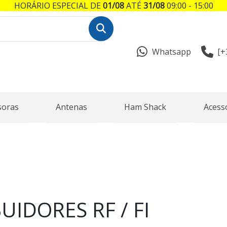
HORÁRIO ESPECIAL DE
01/08
ATÉ
31/08
09:00 - 15:00
Whatsapp
[+
soras
Antenas
Ham Shack
Acess
UIDORES RF / FI