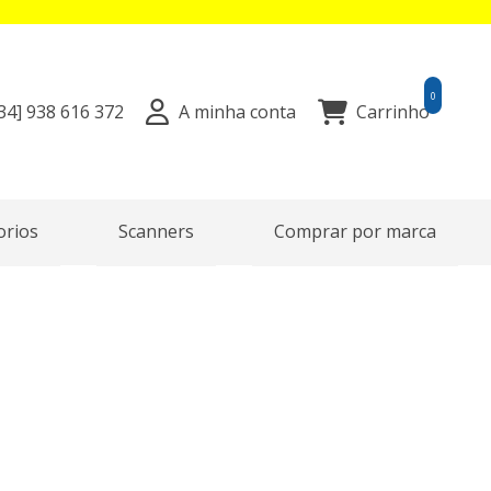
0
34]
938 616 372
A minha conta
Carrinho
orios
Scanners
Comprar por marca