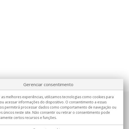
Gerenciar consentimento
 as melhores experiências, utilizamos tecnologias como cookies para
ou acessar informações do dispositivo. O consentimento a essas
Informação
nos permitirá processar dados como comportamento de navegação ou
Seg.-Sex. 9:00h - 15:00h.
es únicos neste site. Não consentir ou retirar o consentimento pode
Entrega em
vamente certos recursos e funções.