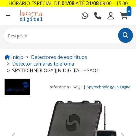
HORÁRIO ESPECIAL DE
01/08
ATÉ
31/08
09:00 - 15:00
0
Início
Detectores de espirituos
Detector camaras telefonia
SPYTECHNOLOGY JJN DIGITAL HSAQ1
Referência
HSAQ1
|
Spytechnology JJN Digital