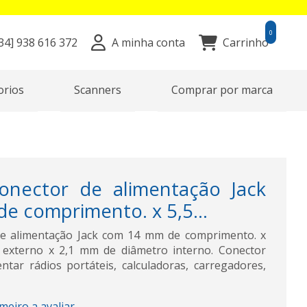
0
34]
938 616 372
A minha conta
Carrinho
orios
Scanners
Comprar por marca
nector de alimentação Jack
e comprimento. x 5,5...
e alimentação Jack com 14 mm de comprimento. x
externo x 2,1 mm de diâmetro interno. Conector
tar rádios portáteis, calculadoras, carregadores,
imeiro a avaliar