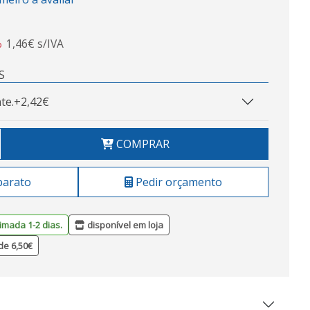
1,46€ s/IVA
o
S
te.
+2,42€
COMPRAR
barato
Pedir orçamento
imada 1-2 dias.
disponível em loja
de 6,50€