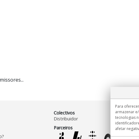
issores...
Para oferecer
armazenar e/
Colectivos
tecnologias 
Distribuidor
identificador
Parceiros
afetar negati
o?