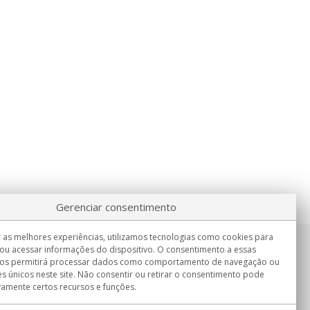
Gerenciar consentimento
 as melhores experiências, utilizamos tecnologias como cookies para
ou acessar informações do dispositivo. O consentimento a essas
Informação
nos permitirá processar dados como comportamento de navegação ou
Seg.-Sex. 9:00h - 15:00h.
es únicos neste site. Não consentir ou retirar o consentimento pode
Entrega em
vamente certos recursos e funções.