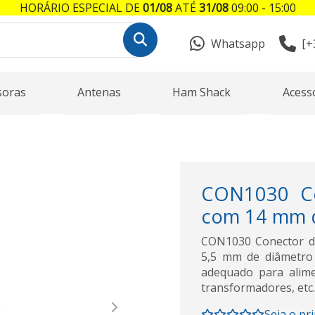
HORÁRIO ESPECIAL DE
01/08
ATÉ
31/08
09:00 - 15:00
Whatsapp
[+
soras
Antenas
Ham Shack
Acess
CON1030 Co
com 14 mm d
CON1030 Conector d
5,5 mm de diâmetro 
adequado para alimen
transformadores, etc.
Next
Seja o pr