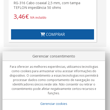
RG-316 Cabo coaxial 2,5 mm, com tampa
TEFLON impedância 50 ohms
3,46
€
IVA incluído
COMPRAR
Gerenciar consentimento
Sobre nosotros
Para oferecer as melhores experiências, utilizamos tecnologias
como cookies para armazenar e/ou acessar informações do
Compromissos
dispositivo. O consentimento a essas tecnologias nos permitirá
processar dados como comportamento de navegação ou
identificadores únicos neste site. Não consentir ou retirar o
Compras
consentimento pode afetar negativamente certos recursos e
funções.
Colectivos
Gerenciar cookies
Parceiros