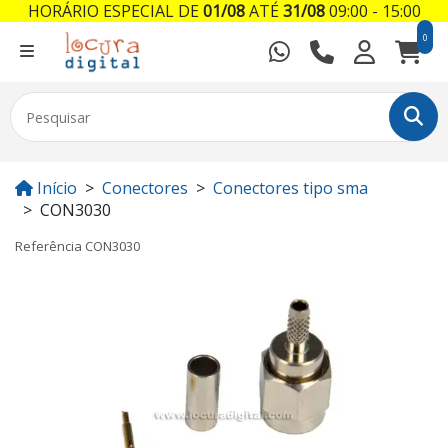
HORÁRIO ESPECIAL DE
01/08
ATÉ
31/08
09:00 - 15:00
0
Início
Conectores
Conectores tipo sma
CON3030
Referência
CON3030