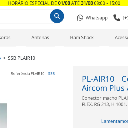
HORÁRIO ESPECIAL DE
01/08
ATÉ
31/08
09:00 - 15:00
Whatsapp
[+
soras
Antenas
Ham Shack
Acess
o
SSB PLAIR10
Referência
PLAIR10
|
SSB
PL-AIR10 C
Aircom Plus 
Conector macho PLAIR
FLEX, RG 213, H 1001.
Lamentamos, 