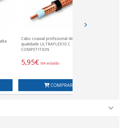
Cabo coaxial profissional de alta
alta
Cabo coax
qualidade ULTRAFLEX10 C
M&amp;P de
COMPETITION
6,05
€
5,95
€
I
IVA incluído
COMPRAR