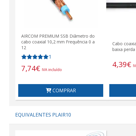
AIRCOM PREMIUM SSB Diâmetro do
cabo coaxial 10,2 mm Frequência 0 a
Cabo coaxi
12
baixa perda
1
4,39
€
7,74
€
I
IVA incluído
COMPRAR
EQUIVALENTES PLAIR10