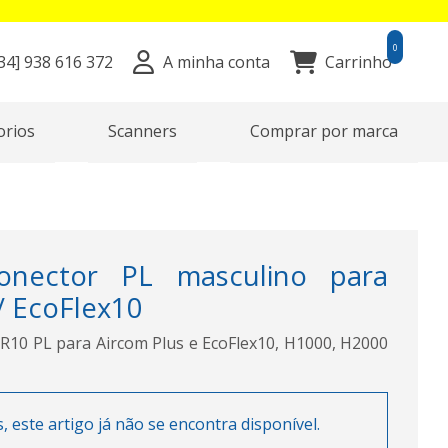
0
34]
938 616 372
A minha conta
Carrinho
orios
Scanners
Comprar por marca
onector PL masculino para
/ EcoFlex10
10 PL para Aircom Plus e EcoFlex10, H1000, H2000
este artigo já não se encontra disponível.