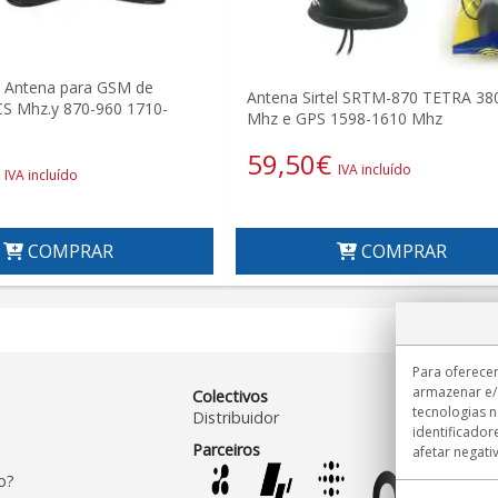
8 Antena para GSM de
Antena Sirtel SRTM-870 TETRA 38
CS Mhz.y 870-960 1710-
Mhz e GPS 1598-1610 Mhz
59,50
€
IVA incluído
IVA incluído
COMPRAR
COMPRAR
Para oferecer
armazenar e/
Colectivos
tecnologias 
Distribuidor
identificador
Parceiros
afetar negati
o?