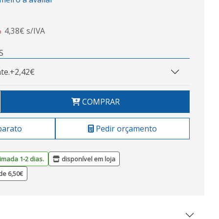
4,38€ s/IVA
o
S
te.
+2,42€
COMPRAR
barato
Pedir orçamento
imada 1-2 dias.
disponível em loja
de 6,50€