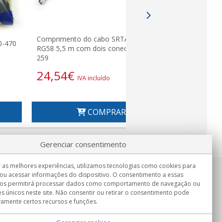
Comprimento do cabo SRTA-530-FME
0-470
RG58 5,5 m com dois conectores PL
259
Antena Bi
24,54
€
SRTM-438C
IVA incluído
Comprimen
58,35
COMPRAR
Gerenciar consentimento
 as melhores experiências, utilizamos tecnologias como cookies para
ou acessar informações do dispositivo. O consentimento a essas
Informação
nos permitirá processar dados como comportamento de navegação ou
Seg.-Sex. 9:00h - 15:00h.
es únicos neste site. Não consentir ou retirar o consentimento pode
Entrega em
vamente certos recursos e funções.