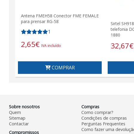
Antena FMEH58 Conector FME FEMALE
para prensar RG-58
Sirtel SH91
telefonia D
1
1880
2,65
€
32,67
€
IVA incluído
COMPRAR
Sobre nosotros
Compras
Quem
Como comprar?
Sitemap
Condições de compras
Contactar
Perguntas Frequentes
Como fazer uma devoluçã
Compromissos