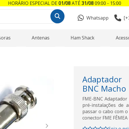
HORÁRIO ESPECIAL DE
01/08
ATÉ
31/08
09:00 - 15:00
Whatsapp
[+
soras
Antenas
Ham Shack
Acess
Adaptador
BNC Macho
FME-BNC Adaptador 
pré-instalações de
passar o cabo com o 
conector FME FÊMEA 
Next
Seja o pr