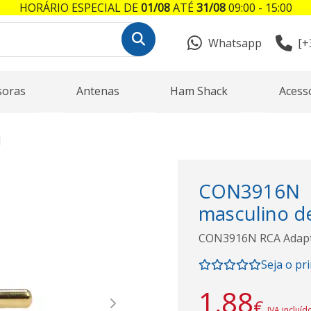
HORÁRIO ESPECIAL DE
01/08
ATÉ
31/08
09:00 - 15:00
Whatsapp
[+
soras
Antenas
Ham Shack
Acess
N
CON3916N
masculino de
CON3916N RCA Adapta
Seja o pr
1,88
€
Next
IVA incluíd