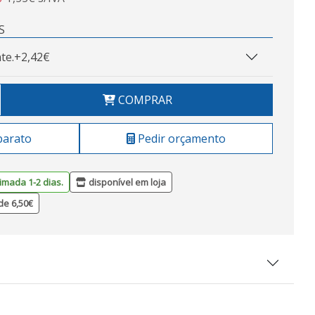
S
te.
+2,42€
COMPRAR
barato
Pedir orçamento
imada 1-2 dias.
disponível em loja
de 6,50€