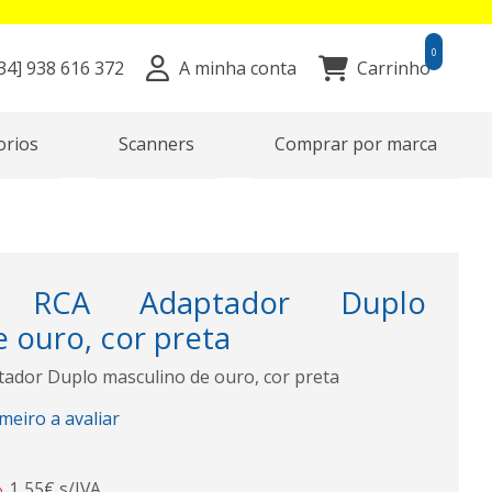
0
34]
938 616 372
A minha conta
Carrinho
orios
Scanners
Comprar por marca
 RCA Adaptador Duplo
 ouro, cor preta
dor Duplo masculino de ouro, cor preta
imeiro a avaliar
1,55€ s/IVA
o