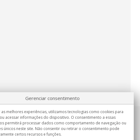
Gerenciar consentimento
 as melhores experiências, utilizamos tecnologias como cookies para
ou acessar informações do dispositivo. O consentimento a essas
Informação
nos permitirá processar dados como comportamento de navegação ou
Seg.-Sex. 9:00h - 15:00h.
es únicos neste site. Não consentir ou retirar o consentimento pode
Entrega em
vamente certos recursos e funções.