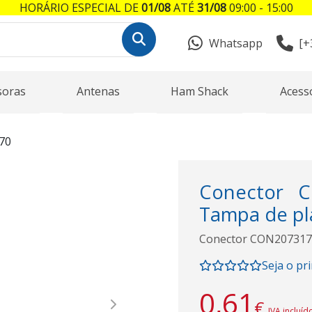
HORÁRIO ESPECIAL DE
01/08
ATÉ
31/08
09:00 - 15:00
Whatsapp
[+
soras
Antenas
Ham Shack
Acess
70
Conector C
Tampa de pl
Conector CON2073170
Seja o pr
0,61
€
Next
IVA incluíd