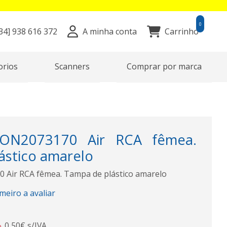
0
34]
938 616 372
A minha conta
Carrinho
orios
Scanners
Comprar por marca
ON2073170 Air RCA fêmea.
ástico amarelo
 Air RCA fêmea. Tampa de plástico amarelo
imeiro a avaliar
0,50€ s/IVA
o