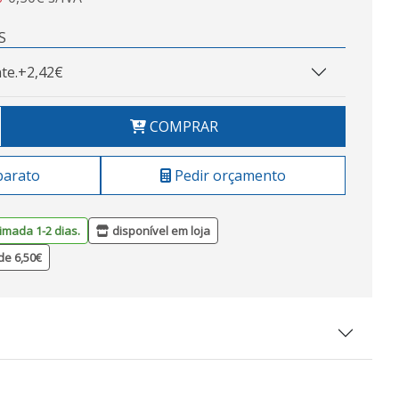
S
te.
+2,42€
COMPRAR
barato
Pedir orçamento
imada 1-2 dias.
disponível em loja
de 6,50€