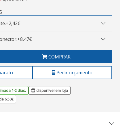
S
te.
+2,42€
onector.
+8,47€
COMPRAR
barato
Pedir orçamento
imada 1-2 dias.
disponível em loja
de 6,50€