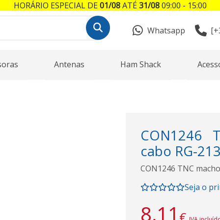
HORÁRIO ESPECIAL DE
01/08
ATÉ
31/08
09:00 - 15:00
Whatsapp
[+
soras
Antenas
Ham Shack
Acess
CON1246 T
cabo RG-21
CON1246 TNC macho s
Seja o pr
8,11
€
IVA incluíd