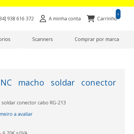
0
34]
938 616 372
A minha conta
Carrinho
orios
Scanners
Comprar por marca
NC macho soldar conector
3
oldar conector cabo RG-213
imeiro a avaliar
6,70€ s/IVA
o