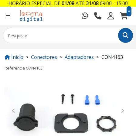
HORÁRIO ESPECIAL DE
01/08
ATÉ
31/08
09:00 - 15:00
0
Início
Conectores
Adaptadores
CON4163
Referência
CON4163
Previous
Next