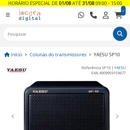
HORÁRIO ESPECIAL DE
01/08
ATÉ
31/08
09:00 - 15:00
0
Início
Colunas do transmissores
YAESU SP10
Referência
SP10
|
YAESU
EAN
4909959159677
Previous
Next