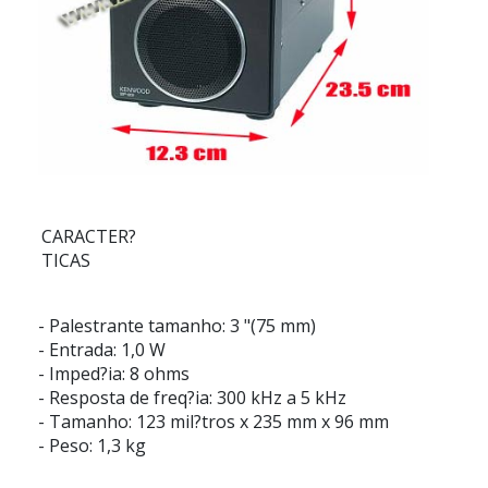
CARACTER?
TICAS
-
Palestrante tamanho:
3 "(75 mm)
-
Entrada:
1,0 W
-
Imped?ia:
8 ohms
-
Resposta de freq?ia:
300 kHz a 5 kHz
-
Tamanho:
123 mil?tros x 235 mm x 96 mm
-
Peso:
1,3 kg