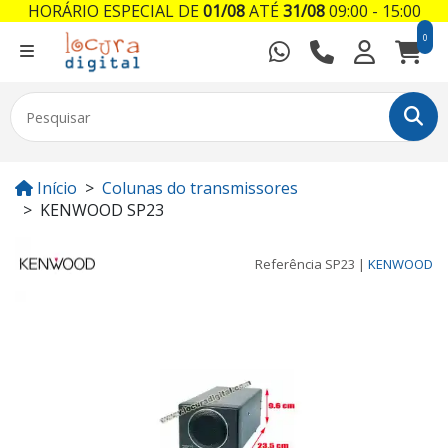
HORÁRIO ESPECIAL DE
01/08
ATÉ
31/08
09:00 - 15:00
0
Início
Colunas do transmissores
KENWOOD SP23
Referência
SP23
|
KENWOOD