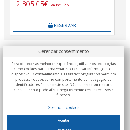
2.305,05
€
IVA incluído
RESERVAR
Gerenciar consentimento
Sobre nosotros
Para oferecer as melhores experiências, utilizamos tecnologias
como cookies para armazenar e/ou acessar informações do
Compromissos
dispositivo. O consentimento a essas tecnologias nos permitirá
processar dados como comportamento de navegação ou
identificadores únicos neste site. Não consentir ou retirar o
Compras
consentimento pode afetar negativamente certos recursos e
funções.
Colectivos
Gerenciar cookies
Parceiros
Informação
Aceitar