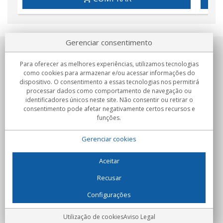
Gerenciar consentimento
Sobre nosotros
Para oferecer as melhores experiências, utilizamos tecnologias
como cookies para armazenar e/ou acessar informações do
Compromissos
dispositivo. O consentimento a essas tecnologias nos permitirá
processar dados como comportamento de navegação ou
identificadores únicos neste site. Não consentir ou retirar o
Compras
consentimento pode afetar negativamente certos recursos e
funções.
Colectivos
Gerenciar cookies
Parceiros
Informação
Aceitar
Recusar
Configurações
C/Flassaders, 13, Nave 6, 08130 Santa Perpètua de Mogoda
(Barcelona) - Espanha
Locura Digital - Todos os direitos reservados
Aviso Legal
Utilização de cookies
Aviso Legal