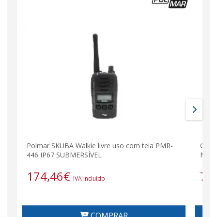
Polmar SKUBA Walkie livre uso com tela PMR-
G7E 
446 IP67 SUBMERSÍVEL
MIME
174,46
€
76
IVA incluído
COMPRAR