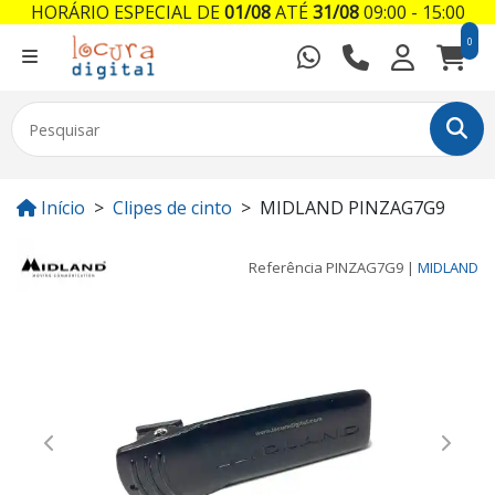
HORÁRIO ESPECIAL DE
01/08
ATÉ
31/08
09:00 - 15:00
0
Início
Clipes de cinto
MIDLAND PINZAG7G9
Referência
PINZAG7G9
|
MIDLAND
Previous
Next