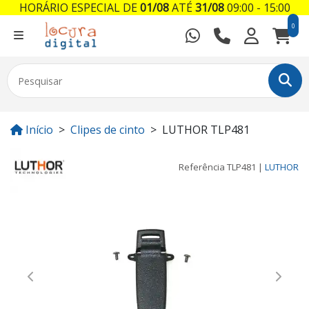
HORÁRIO ESPECIAL DE
01/08
ATÉ
31/08
09:00 - 15:00
0
Início
Clipes de cinto
LUTHOR TLP481
Referência
TLP481
|
LUTHOR
Previous
Next