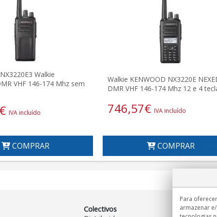
X3220E3 Walkie
Walkie KENWOOD NX3220E NEXE
MR VHF 146-174 Mhz sem
DMR VHF 146-174 Mhz 12 e 4 tecl
746,57
€
€
IVA incluído
IVA incluído
COMPRAR
COMPRAR
Para oferecer
armazenar e/
Colectivos
tecnologias 