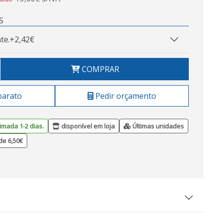
S
te.
+2,42€
COMPRAR
barato
Pedir orçamento
imada 1-2 dias.
disponível em loja
Últimas unidades
de 6,50€