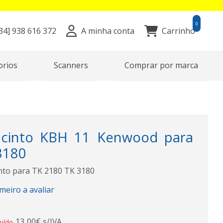
0
34]
938 616 372
A minha conta
Carrinho
orios
Scanners
Comprar por marca
cinto KBH 11 Kenwood para
3180
nto para TK 2180 TK 3180
imeiro a avaliar
13,00€ s/IVA
luído