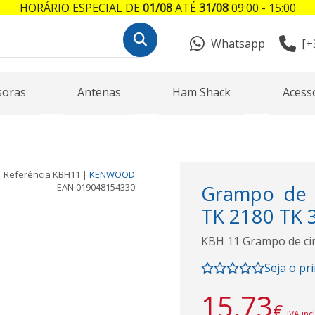
HORÁRIO ESPECIAL DE
01/08
ATÉ
31/08
09:00 - 15:00
Whatsapp
[+
soras
Antenas
Ham Shack
Acess
Referência
KBH11
|
KENWOOD
EAN
019048154330
Grampo de 
TK 2180 TK 
KBH 11 Grampo de ci
Seja o pr
15,73
€
IVA inc