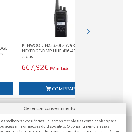
KENWOOD NX3320E2 Walkie
KENWOOD 
DGE-
NEXEDGE-DMR UHF 406-470 Mhz 4
NEXEDGE-
as
teclas
teclado
667,92
€
598,9
IVA incluído
COMPRAR
Gerenciar consentimento
 as melhores experiências, utilizamos tecnologias como cookies para
ou acessar informações do dispositivo. O consentimento a essas
Informação
nos permitirá processar dados como comportamento de navegação ou