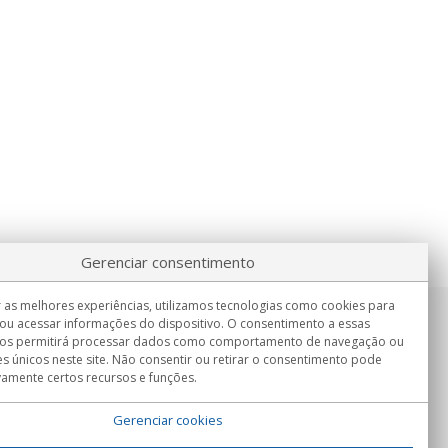
Gerenciar consentimento
 as melhores experiências, utilizamos tecnologias como cookies para
ou acessar informações do dispositivo. O consentimento a essas
Informação
nos permitirá processar dados como comportamento de navegação ou
Seg.-Sex. 9:00h - 15:00h.
es únicos neste site. Não consentir ou retirar o consentimento pode
Entrega em
vamente certos recursos e funções.
Gerenciar cookies