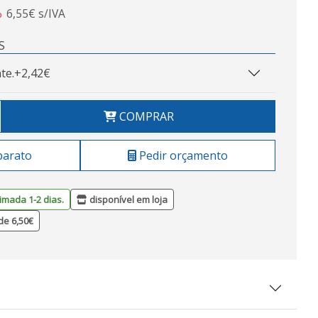
6,55€ s/IVA
o
S
te.
+2,42€
COMPRAR
barato
Pedir orçamento
imada 1-2 dias.
disponível em loja
de 6,50€