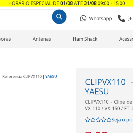
HORÁRIO ESPECIAL DE
01/08
ATÉ
31/08
09:00 - 15:00
Whatsapp
[+
soras
Antenas
Ham Shack
Acess
Referência
CLIPVX110
|
YAESU
CLIPVX110 -
YAESU
CLIPVX110 - Clipe de
VX-110 / VX-150 / FT-60
Seja o pr