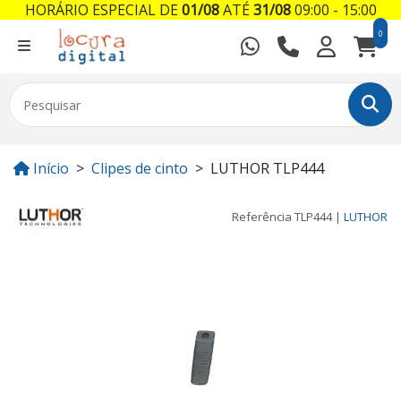
HORÁRIO ESPECIAL DE
01/08
ATÉ
31/08
09:00 - 15:00
0
Início
Clipes de cinto
LUTHOR TLP444
Referência
TLP444
|
LUTHOR