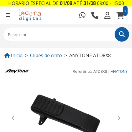
HORÁRIO ESPECIAL DE
01/08
ATÉ
31/08
09:00 - 15:00
0
Início
Clipes de cinto
ANYTONE ATD8X8
Referência
ATD8X8
|
ANYTONE
Previous
Next