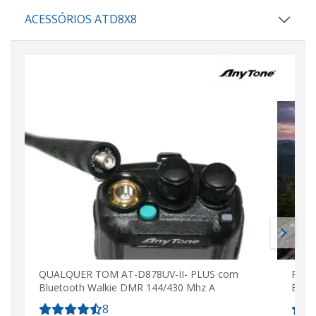
ACESSÓRIOS ATD8X8
QUALQUER TOM AT-D878UV-II- PLUS com
Rádi
Bluetooth Walkie DMR 144/430 Mhz A
Blue
8