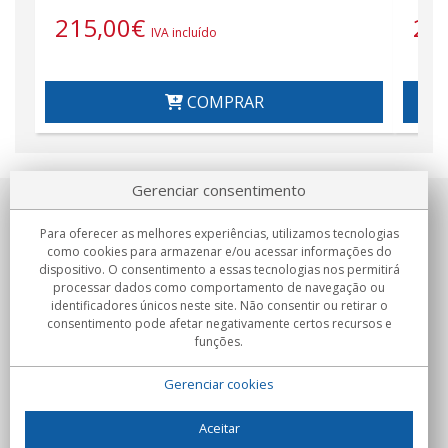
215,00
€
25
IVA incluído
COMPRAR
Gerenciar consentimento
Sobre nosotros
Para oferecer as melhores experiências, utilizamos tecnologias
como cookies para armazenar e/ou acessar informações do
Compromissos
dispositivo. O consentimento a essas tecnologias nos permitirá
processar dados como comportamento de navegação ou
identificadores únicos neste site. Não consentir ou retirar o
Compras
consentimento pode afetar negativamente certos recursos e
funções.
Colectivos
Gerenciar cookies
Parceiros
Informação
Aceitar