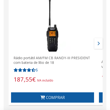
Rádio portátil AM/FM CB RANDY-III PRESIDENT
ACMR
com bateria de lítio de 18
volt
6
16
187,55
€
IVA incluído
COMPRAR