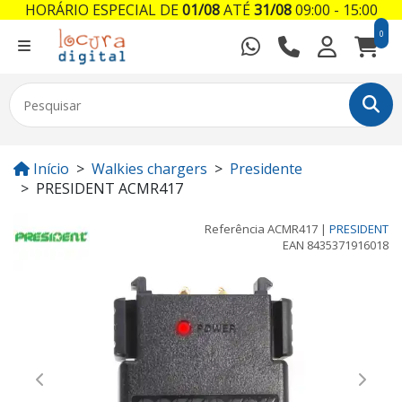
HORÁRIO ESPECIAL DE
01/08
ATÉ
31/08
09:00 - 15:00
0
Início
Walkies chargers
Presidente
PRESIDENT ACMR417
Referência
ACMR417
|
PRESIDENT
EAN
8435371916018
Previous
Next