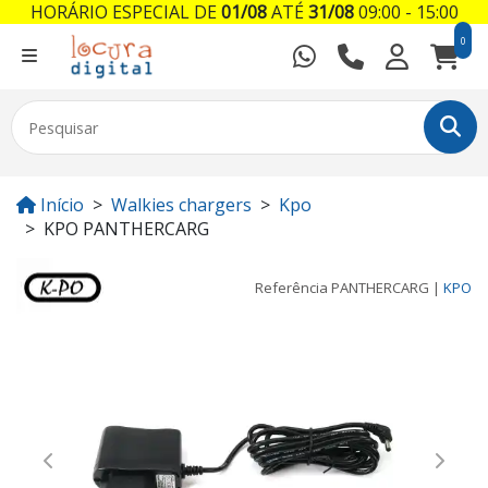
HORÁRIO ESPECIAL DE
01/08
ATÉ
31/08
09:00 - 15:00
0
Início
Walkies chargers
Kpo
KPO PANTHERCARG
Referência
PANTHERCARG
|
KPO
Previous
Next