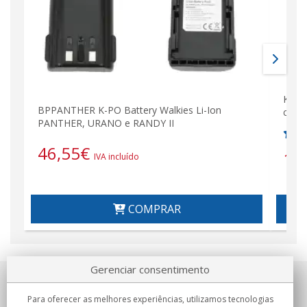
K-PO
BPPANTHER K-PO Battery Walkies Li-Ion
cana
PANTHER, URANO e RANDY II
46,55
€
14
IVA incluído
COMPRAR
Gerenciar consentimento
Sobre nosotros
Para oferecer as melhores experiências, utilizamos tecnologias