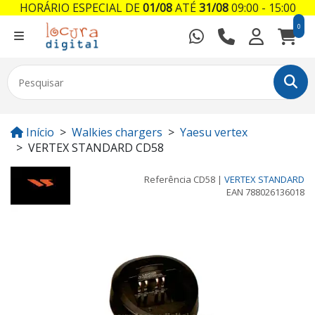
HORÁRIO ESPECIAL DE
01/08
ATÉ
31/08
09:00 - 15:00
0
Início
Walkies chargers
Yaesu vertex
VERTEX STANDARD CD58
Referência
CD58
|
VERTEX STANDARD
EAN
788026136018