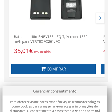
Bateria de lítio FNBV133LIEQ 7,4v capa. 1380
Bater
mAh para VERTEX VX261, VX
VERT
35,01
€
44
IVA incluído
COMPRAR
Gerenciar consentimento
Sobre nosotros
Para oferecer as melhores experiências, utilizamos tecnologias
como cookies para armazenar e/ou acessar informações do
Compromissos
dispositivo. O consentimento a essas tecnologias nos permitirá