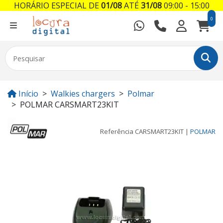
HORÁRIO ESPECIAL DE
01/08
ATÉ
31/08
09:00 - 15:00
0
Início
Walkies chargers
Polmar
POLMAR CARSMART23KIT
Referência
CARSMART23KIT
|
POLMAR