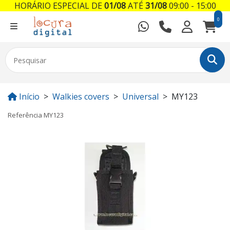
HORÁRIO ESPECIAL DE
01/08
ATÉ
31/08
09:00 - 15:00
0
Início
Walkies covers
Universal
MY123
Referência
MY123