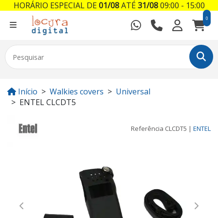
HORÁRIO ESPECIAL DE
01/08
ATÉ
31/08
09:00 - 15:00
0
Início
Walkies covers
Universal
ENTEL CLCDT5
Referência
CLCDT5
|
ENTEL
Previous
Next