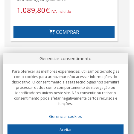
1.089,80
€
IVA incluído
COMPRAR
Gerenciar consentimento
Sobre nosotros
Para oferecer as melhores experiências, utilizamos tecnologias
como cookies para armazenar e/ou acessar informações do
Compromissos
dispositivo. O consentimento a essas tecnologias nos permitirá
processar dados como comportamento de navegação ou
identificadores únicos neste site. Não consentir ou retirar o
Compras
consentimento pode afetar negativamente certos recursos e
funções.
Colectivos
Gerenciar cookies
Parceiros
Informação
Aceitar