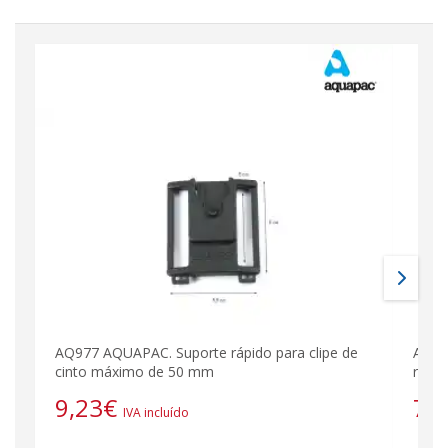
AQ977 AQUAPAC. Suporte rápido para clipe de
AQ971
cinto máximo de 50 mm
rápi
9,23
€
7,
IVA incluído