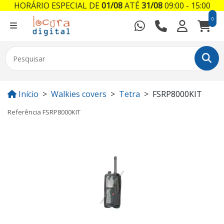
HORÁRIO ESPECIAL DE
01/08
ATÉ
31/08
09:00 - 15:00
0
Início
Walkies covers
Tetra
FSRP8000KIT
Referência
FSRP8000KIT