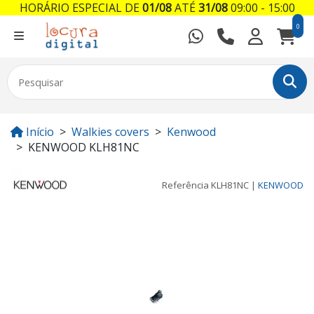
HORÁRIO ESPECIAL DE
01/08
ATÉ
31/08
09:00 - 15:00
0
Início
Walkies covers
Kenwood
KENWOOD KLH81NC
Referência
KLH81NC
|
KENWOOD