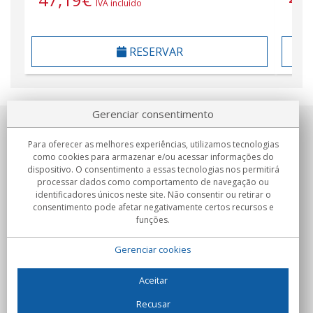
IVA incluído
RESERVAR
Gerenciar consentimento
Sobre nosotros
Para oferecer as melhores experiências, utilizamos tecnologias
como cookies para armazenar e/ou acessar informações do
Compromissos
dispositivo. O consentimento a essas tecnologias nos permitirá
processar dados como comportamento de navegação ou
identificadores únicos neste site. Não consentir ou retirar o
Compras
consentimento pode afetar negativamente certos recursos e
funções.
Colectivos
Gerenciar cookies
Parceiros
Informação
Aceitar
Recusar