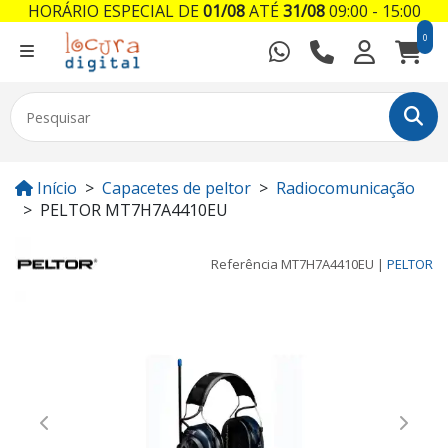
HORÁRIO ESPECIAL DE
01/08
ATÉ
31/08
09:00 - 15:00
0
Início
Capacetes de peltor
Radiocomunicação
PELTOR MT7H7A4410EU
Referência
MT7H7A4410EU
|
PELTOR
Previous
Next