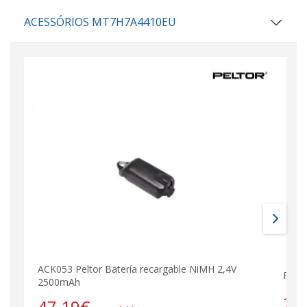
ACESSÓRIOS MT7H7A4410EU
ACK053 Peltor Batería recargable NiMH 2,4V
Pelto
2500mAh
24
47,19
€