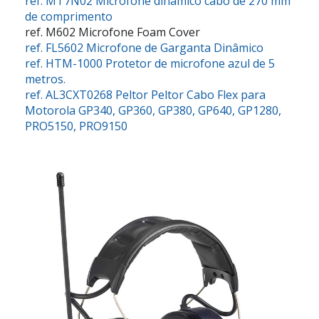
ref. MT7N02
Microfone dinâmico cabo de 270 mm
de comprimento
ref. M602
Microfone Foam Cover
ref. FL5602
Microfone de Garganta Dinâmico
ref. HTM-1000
Protetor de microfone azul de 5
metros.
ref. AL3CXT0268
Peltor Peltor Cabo Flex para
Motorola GP340, GP360, GP380, GP640, GP1280,
PRO5150, PRO9150