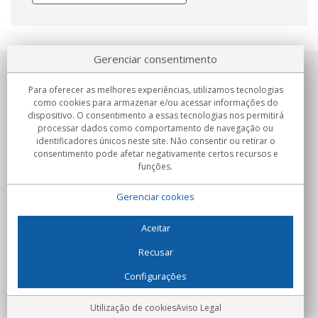
Gerenciar consentimento
Sobre nosotros
Para oferecer as melhores experiências, utilizamos tecnologias
como cookies para armazenar e/ou acessar informações do
Compromissos
dispositivo. O consentimento a essas tecnologias nos permitirá
processar dados como comportamento de navegação ou
identificadores únicos neste site. Não consentir ou retirar o
Compras
consentimento pode afetar negativamente certos recursos e
funções.
Colectivos
Gerenciar cookies
Parceiros
Informação
Aceitar
Recusar
Configurações
C/Flassaders, 13, Nave 6, 08130 Santa Perpètua de Mogoda
(Barcelona) - Espanha
Locura Digital - Todos os direitos reservados
Aviso Legal
Utilização de cookies
Aviso Legal