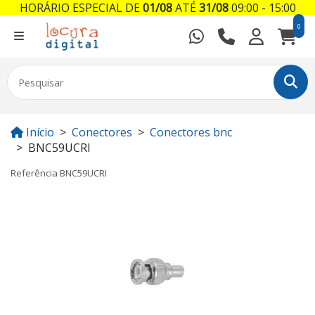
HORÁRIO ESPECIAL DE
01/08
ATÉ
31/08
09:00 - 15:00
0
Início
Conectores
Conectores bnc
BNC59UCRI
Referência
BNC59UCRI