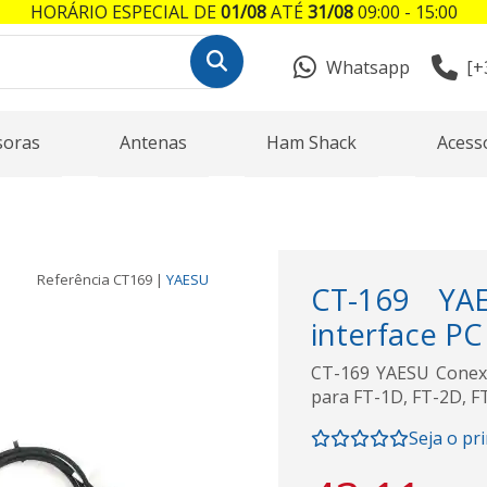
HORÁRIO ESPECIAL DE
01/08
ATÉ
31/08
09:00 - 15:00
Whatsapp
[+
soras
Antenas
Ham Shack
Acess
Referência
CT169
|
YAESU
CT-169 YA
interface PC
CT-169 YAESU Conexã
para FT-1D, FT-2D, F
Seja o pr