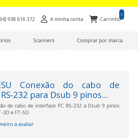
0
34]
938 616 372
A minha conta
Carrinho
orios
Scanners
Comprar por marca
ESU Conexão do cabo de
 RS-232 para Dsub 9 pinos...
o de cabo de interface PC RS-232 a Dsub 9 pinos
T-3D e FT-5D
imeiro a avaliar