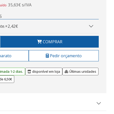
35,63€ s/IVA
luído
S
te.
+2,42€
COMPRAR
barato
Pedir orçamento
imada 1-2 dias.
disponível em loja
Últimas unidades
de 6,50€