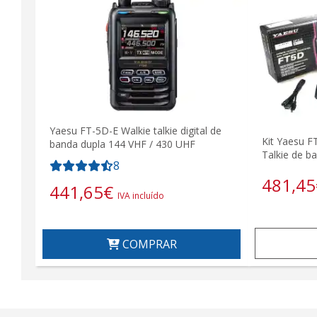
Yaesu FT-5D-E Walkie talkie digital de
Kit Yaesu F
banda dupla 144 VHF / 430 UHF
Talkie de b
8
481,45
441,65
€
IVA incluído
COMPRAR