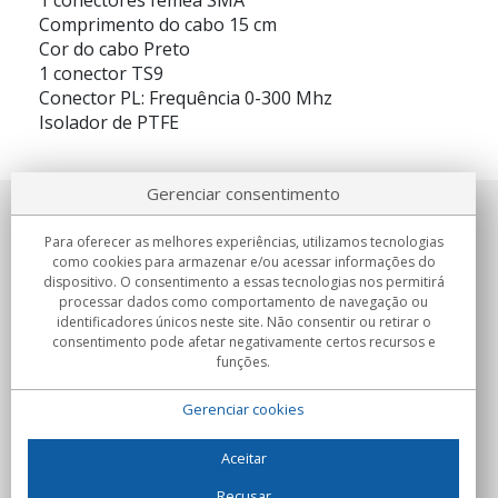
1 conectores fêmea SMA
Comprimento do cabo 15 cm
Cor do cabo Preto
1 conector TS9
Conector PL: Frequência 0-300 Mhz
Isolador de PTFE
Gerenciar consentimento
Sobre nosotros
Para oferecer as melhores experiências, utilizamos tecnologias
como cookies para armazenar e/ou acessar informações do
Compromissos
dispositivo. O consentimento a essas tecnologias nos permitirá
processar dados como comportamento de navegação ou
identificadores únicos neste site. Não consentir ou retirar o
Compras
consentimento pode afetar negativamente certos recursos e
funções.
Colectivos
Gerenciar cookies
Parceiros
Informação
Aceitar
Recusar