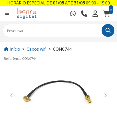
HORÁRIO ESPECIAL DE
01/08
ATÉ
31/08
09:00 - 15:00
0
Início
Cabos wifi
CON0744
Referência
CON0744
Previous
Next