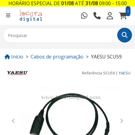
HORÁRIO ESPECIAL DE
01/08
ATÉ
31/08
09:00 - 15:00
0
Início
Cabos de programação
YAESU SCU59
Referência
SCU59
|
YAESU
Previous
Next