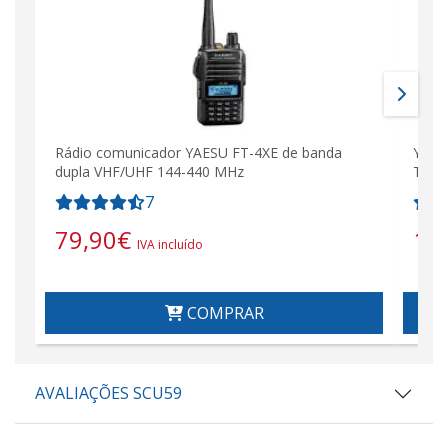
Rádio comunicador YAESU FT-4XE de banda
Yaes
dupla VHF/UHF 144-440 MHz
Talki
7
79,90
€
10
IVA incluído
COMPRAR
AVALIAÇÕES SCU59