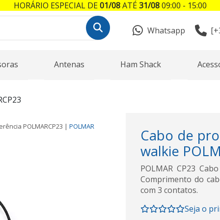
HORÁRIO ESPECIAL DE
01/08
ATÉ
31/08
09:00 - 15:00
Whatsapp
[+
soras
Antenas
Ham Shack
Acess
RCP23
erência
POLMARCP23
|
POLMAR
Cabo de pr
walkie POLM
POLMAR CP23 Cabo 
Comprimento do cabo
com 3 contatos.
Seja o pr