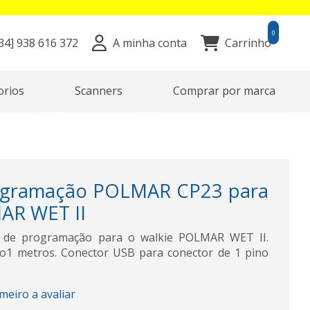
0
34]
938 616 372
A minha conta
Carrinho
orios
Scanners
Comprar por marca
ogramação POLMAR CP23 para
AR WET II
de programação para o walkie POLMAR WET II.
1 metros. Conector USB para conector de 1 pino
imeiro a avaliar