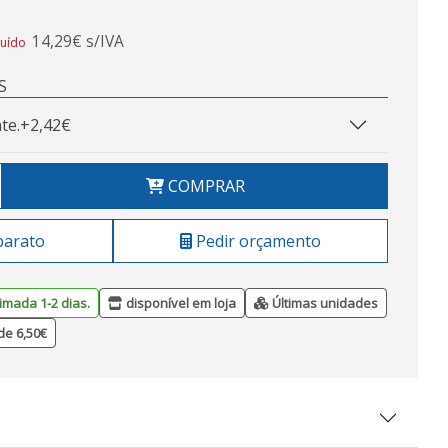
14,29€ s/IVA
luído
S
te.
+2,42€
COMPRAR
barato
Pedir orçamento
imada 1-2 dias.
disponível em loja
Últimas unidades
de 6,50€