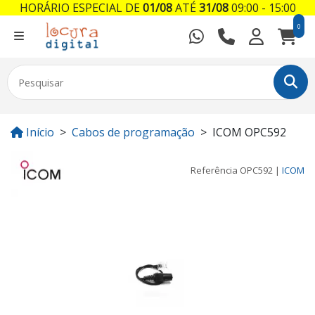
HORÁRIO ESPECIAL DE
01/08
ATÉ
31/08
09:00 - 15:00
0
Início
Cabos de programação
ICOM OPC592
Referência
OPC592
|
ICOM