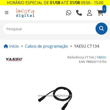
HORÁRIO ESPECIAL DE
01/08
ATÉ
31/08
09:00 - 15:00
0
Início
Cabos de programação
YAESU CT134
Referência
CT134
|
YAESU
EAN
788026113750