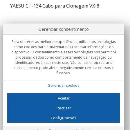
YAESU CT-134 Cabo para Clonagem VX-8
Gerenciar consentimento
Sobre nosotros
Para oferecer as melhores experiências, utilizamos tecnologias
como cookies para armazenar e/ou acessar informações do
Compromissos
dispositivo. O consentimento a essas tecnologias nos permitirá
processar dados como comportamento de navegação ou
identificadores únicos neste site. Não consentir ou retirar o
Compras
consentimento pode afetar negativamente certos recursos e
funções.
Colectivos
Gerenciar cookies
Parceiros
Informação
Aceitar
Recusar
Configurações
C/Flassaders, 13, Nave 6, 08130 Santa Perpètua de Mogoda
(Barcelona) - Espanha