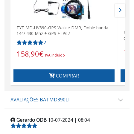
TYT MD-UV390-GPS Walkie DMR, Doble banda
Rádi
144/ 430 Mhz + GPS + IP67
dupl
2
15
158,90
€
IVA incluído
COMPRAR
AVALIAÇÕES BATMD390LI
Gerardo ODB
10-07-2024 | 08:04