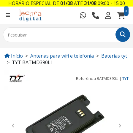
HORÁRIO ESPECIAL DE
01/08
ATÉ
31/08
09:00 - 15:00
0
Início
Antenas para wifi e telefonia
Baterias tyt
TYT BATMD390LI
Referência
BATMD390LI
|
TYT
Previous
Next