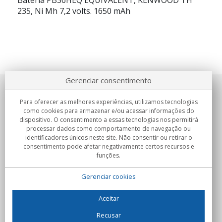
Bateria PB36HEQ EQUIVALENT, KENWOOD TH
235, Ni Mh 7,2 volts. 1650 mAh
Gerenciar consentimento
Sobre nosotros
Para oferecer as melhores experiências, utilizamos tecnologias
como cookies para armazenar e/ou acessar informações do
Compromissos
dispositivo. O consentimento a essas tecnologias nos permitirá
processar dados como comportamento de navegação ou
identificadores únicos neste site. Não consentir ou retirar o
Compras
consentimento pode afetar negativamente certos recursos e
funções.
Colectivos
Gerenciar cookies
Parceiros
Informação
Aceitar
Recusar