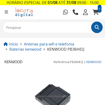
HORÁRIO ESPECIAL DE
01/08
ATÉ
31/08
09:00 - 15:00
0
Início
Antenas para wifi e telefonia
Baterias kenwood
KENWOOD PB36HEQ
Referência
PB36HEQ
|
KENWOOD