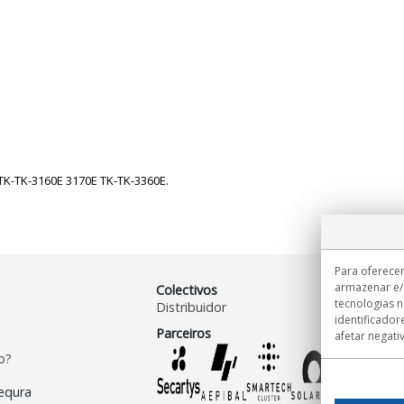
TK-TK-3160E 3170E TK-TK-3360E.
Para oferecer
armazenar e/
Colectivos
tecnologias 
Distribuidor
identificador
Parceiros
afetar negati
o?