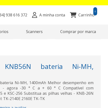
0
34]
938 616 372
A minha conta
Carrinho
orios
Scanners
Comprar por marca
KNB56N bateria Ni-MH,
teria Ni-MH, 1400mAh Melhor desempenho em
as - agora -30 ° C a + 60 ° C Compatível com
5 e KSC-256 Substitua as pilhas velhas - KNB-26N
l: TK-2140E 2160E TK-TK
imeiro a avaliar