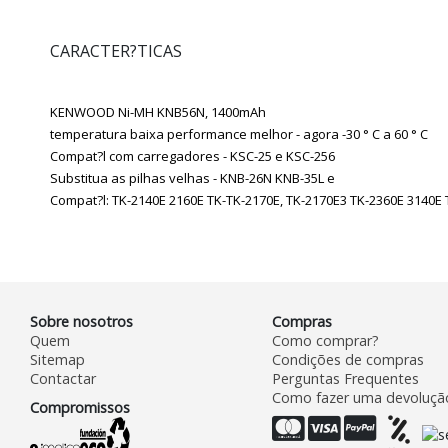
CARACTER?TICAS
KENWOOD Ni-MH KNB56N, 1400mAh
temperatura baixa performance melhor - agora -30 ° C a 60 ° C
Compat?l com carregadores - KSC-25 e KSC-256
Substitua as pilhas velhas - KNB-26N KNB-35L e
Compat?l: TK-2140E 2160E TK-TK-2170E, TK-2170E3 TK-2360E 3140E 
Sobre nosotros
Compras
Quem
Como comprar?
Sitemap
Condições de compras
Contactar
Perguntas Frequentes
Como fazer uma devoluçã
Compromissos