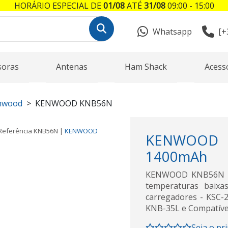
HORÁRIO ESPECIAL DE
01/08
ATÉ
31/08
09:00 - 15:00
Whatsapp
[+
soras
Antenas
Ham Shack
Acess
enwood
KENWOOD KNB56N
Referência
KNB56N
|
KENWOOD
KENWOOD 
1400mAh
KENWOOD KNB56N ba
temperaturas baix
carregadores - KSC-2
KNB-35L e Compatíve
Seja o pr