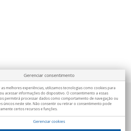
Gerenciar consentimento
 as melhores experiências, utilizamos tecnologias como cookies para
ou acessar informações do dispositivo. O consentimento a essas
Informação
nos permitirá processar dados como comportamento de navegação ou
Seg.-Sex. 9:00h - 15:00h.
es únicos neste site. Não consentir ou retirar o consentimento pode
Entrega em
vamente certos recursos e funções.
Gerenciar cookies