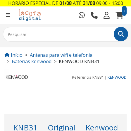
HORÁRIO ESPECIAL DE
01/08
ATÉ
31/08
09:00 - 15:00
0
Início
Antenas para wifi e telefonia
Baterias kenwood
KENWOOD KNB31
Referência
KNB31
|
KENWOOD
KNB31 Original Kenwood