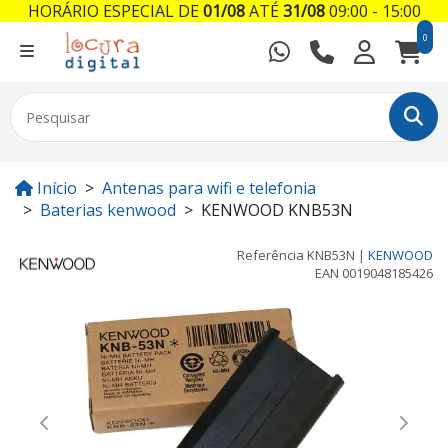
HORÁRIO ESPECIAL DE
01/08
ATÉ
31/08
09:00 - 15:00
0
Início
Antenas para wifi e telefonia
Baterias kenwood
KENWOOD KNB53N
Referência
KNB53N
|
KENWOOD
EAN
0019048185426
Previous
Next