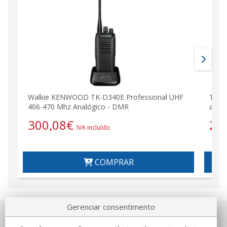
Walkie KENWOOD TK-D340E Professional UHF
TK37
406-470 Mhz Analógico - DMR
analó
300,08
€
22
IVA incluído
COMPRAR
Gerenciar consentimento
Sobre nosotros