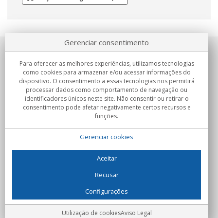
Gerenciar consentimento
Sobre nosotros
Para oferecer as melhores experiências, utilizamos tecnologias
como cookies para armazenar e/ou acessar informações do
Compromissos
dispositivo. O consentimento a essas tecnologias nos permitirá
processar dados como comportamento de navegação ou
identificadores únicos neste site. Não consentir ou retirar o
Compras
consentimento pode afetar negativamente certos recursos e
funções.
Colectivos
Gerenciar cookies
Parceiros
Informação
Aceitar
Recusar
Configurações
C/Flassaders, 13, Nave 6, 08130 Santa Perpètua de Mogoda
(Barcelona) - Espanha
Locura Digital - Todos os direitos reservados
Aviso Legal
Utilização de cookies
Aviso Legal