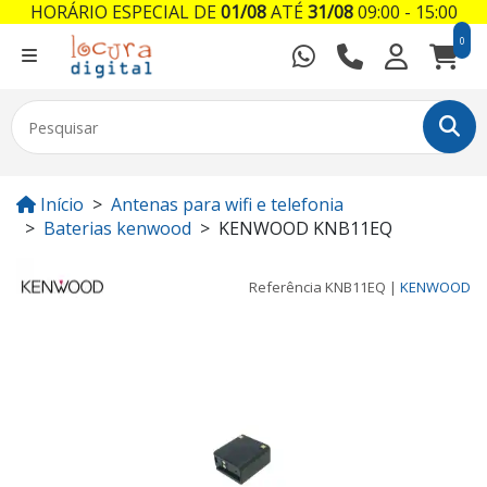
HORÁRIO ESPECIAL DE
01/08
ATÉ
31/08
09:00 - 15:00
0
Início
Antenas para wifi e telefonia
Baterias kenwood
KENWOOD KNB11EQ
Referência
KNB11EQ
|
KENWOOD