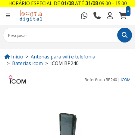
HORÁRIO ESPECIAL DE
01/08
ATÉ
31/08
09:00 - 15:00
0
Início
Antenas para wifi e telefonia
Baterias icom
ICOM BP240
Referência
BP240
|
ICOM