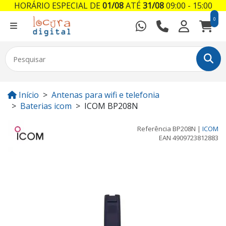
HORÁRIO ESPECIAL DE
01/08
ATÉ
31/08
09:00 - 15:00
0
Início
Antenas para wifi e telefonia
Baterias icom
ICOM BP208N
Referência
BP208N
|
ICOM
EAN
4909723812883