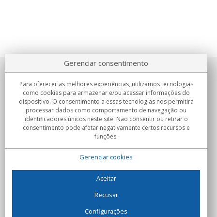
Gerenciar consentimento
Sobre nosotros
Para oferecer as melhores experiências, utilizamos tecnologias
como cookies para armazenar e/ou acessar informações do
Compromissos
dispositivo. O consentimento a essas tecnologias nos permitirá
processar dados como comportamento de navegação ou
identificadores únicos neste site. Não consentir ou retirar o
Compras
consentimento pode afetar negativamente certos recursos e
funções.
Colectivos
Gerenciar cookies
Parceiros
Informação
Aceitar
Recusar
Configurações
C/Flassaders, 13, Nave 6, 08130 Santa Perpètua de Mogoda